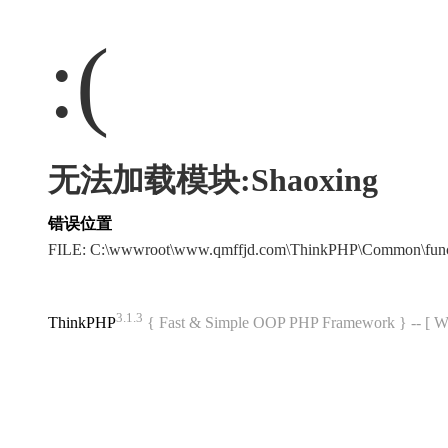
:(
无法加载模块:Shaoxing
错误位置
FILE: C:\wwwroot\www.qmffjd.com\ThinkPHP\Common\fun
3.1.3
ThinkPHP
{ Fast & Simple OOP PHP Framework } -- 