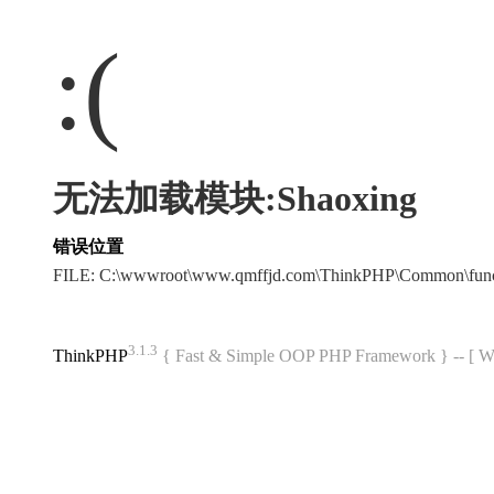
:(
无法加载模块:Shaoxing
错误位置
FILE: C:\wwwroot\www.qmffjd.com\ThinkPHP\Common\fun
3.1.3
ThinkPHP
{ Fast & Simple OOP PHP Framework } -- 