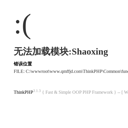
:(
无法加载模块:Shaoxing
错误位置
FILE: C:\wwwroot\www.qmffjd.com\ThinkPHP\Common\fun
3.1.3
ThinkPHP
{ Fast & Simple OOP PHP Framework } -- 