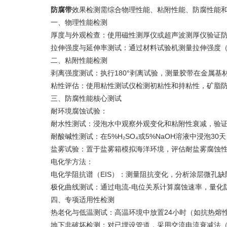
防腐带
效果检测需综合物理性能、粘附性能、防腐性能和
一、物理性能检测
‌厚度与外观检查‌：使用磁性测厚仪或超声波测厚仪验证防
‌拉伸强度与延伸率测试‌：通过材料试验机测量拉伸强度（≥5
二、粘附性能检测
‌剥离强度测试‌：执行180°剥离试验，测量胶带在金属基材
‌粘性评估‌：使用粘性测试仪检测初粘性和持粘性，矿脂防腐
三、防腐性能核心测试
‌耐环境腐蚀试验‌：
‌耐水性测试‌：浸泡水中观察外观变化和粘附性衰减，验证
‌耐酸碱性测试‌：在5%H₂SO₄或5%NaOH溶液中浸泡30天
‌盐雾试验‌：置于盐雾箱模拟海洋环境，评估耐盐雾腐蚀性
‌电化学方法‌：
‌电化学阻抗谱（EIS）‌：测量阻抗变化，分析涂层微孔缺
‌极化曲线测试‌：通过电流-电位关系计算腐蚀速率，量化防
四、专项适用性检测
‌热老化与低温测试‌：高温环境中放置24小时（如抗热熔
‌地下非破坏检测‌：对已埋设管道，采用交流电流衰减法（P