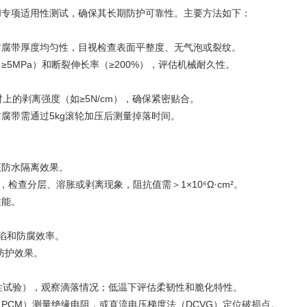
专项适用性测试，确保其长期防护可靠性‌。主要方法如下：
腐带厚度均匀性，目视检查表面平整度、无气泡或裂纹‌。
MPa）和断裂伸长率（≥200%），评估机械耐久性‌。
上的剥离强度（如≥5N/cm），确保紧密贴合‌。
带需通过5kg滚轮加压后测量掉落时间‌。
防水隔离效果‌。
，检查分层、溶胀或剥离现象，阻抗值需＞1×10⁶Ω·cm²‌。
能‌。
陷和防腐效率‌。
护效果‌。
性试验），观察滴落情况；低温下评估柔韧性和脆化特性‌。
CM）测量绝缘电阻，或直流电压梯度法（DCVG）定位破损点‌。