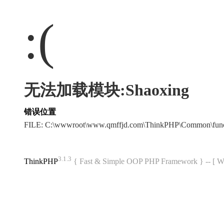
:(
无法加载模块:Shaoxing
错误位置
FILE: C:\wwwroot\www.qmffjd.com\ThinkPHP\Common\fun
3.1.3
ThinkPHP
{ Fast & Simple OOP PHP Framework } -- 