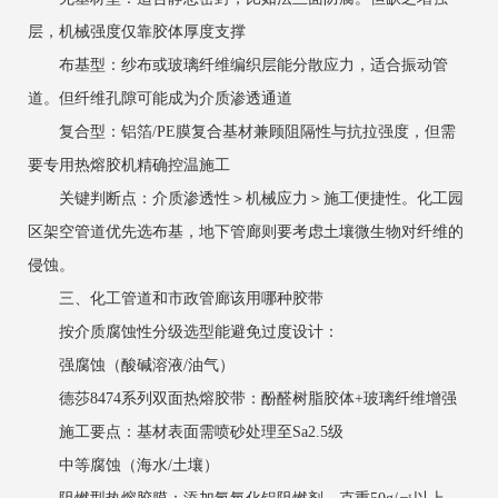
层，机械强度仅靠胶体厚度支撑
布基型：纱布或玻璃纤维编织层能分散应力，适合振动管
道。但纤维孔隙可能成为介质渗透通道
复合型：铝箔/PE膜复合基材兼顾阻隔性与抗拉强度，但需
要专用热熔胶机精确控温施工
关键判断点：介质渗透性＞机械应力＞施工便捷性。化工园
区架空管道优先选布基，地下管廊则要考虑土壤微生物对纤维的
侵蚀。
三、化工管道和市政管廊该用哪种胶带
按介质腐蚀性分级选型能避免过度设计：
强腐蚀（酸碱溶液/油气）
德莎8474系列双面热熔胶带：酚醛树脂胶体+玻璃纤维增强
施工要点：基材表面需喷砂处理至Sa2.5级
中等腐蚀（海水/土壤）