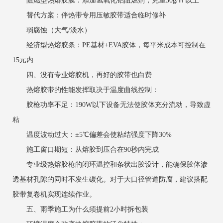
阻燃型热熔胶膜：添加氢氧化铝阻燃剂，克重50g/㎡以上
替代方案：伴热带专用压敏胶带适合临时修补
弱腐蚀（大气/淡水）
经济型热熔胶条：PE基材+EVA胶体，每平米成本可控制在
15元内
四、没有专业熔胶机，再好的胶带也白费
热熔胶带的性能发挥取决于温度曲线控制：
胶枪功率不足：190W以下设备无法使胶体充分流动，导致虚
粘
温度波动过大：±5℃偏差会使粘结强度下降30%
施工窗口期短：从熔胶到压合在90秒内完成
专业级热熔胶枪的闭环温控和条状出胶设计，能确保胶体渗
透基材孔隙的同时不发生碳化。对于大口径管道防腐，建议搭配
胶带复卷机实现连续作业。
五、雨季施工为什么须提前2小时拆包装