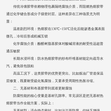
传统冷缠胶带依赖物理包裹隔绝腐蚀介质，而阻燃热熔胶带
通过化学键合形成分子级密封层。这种差异在三种场景尤为明
显：
温差剧烈环境：热熔胶在130℃~150℃活化后能渗透金属表面
微孔，冷却后形成机械互锁
化学腐蚀介质：酚醛树脂基胶体对酸碱溶液的耐受性远超普
通压敏胶
长期水浸环境：防水热熔胶带的纱布纤维基材能定向疏导水
汽，避免鼓包脱粘
高温工况下，这类胶带的优势更突出。比如炼油厂管道保温
层修复，既要耐受硫化氢腐蚀，又要承受周期性热胀冷缩。
二、无基材和布基胶带到底谁更耐腐蚀
防腐性能的核心变量是基材孔隙率。常见误区是把无基材热
熔胶带当作全能方案，实际上：
无基材型：适合静态密封，比如法兰面防腐。但缺乏增强