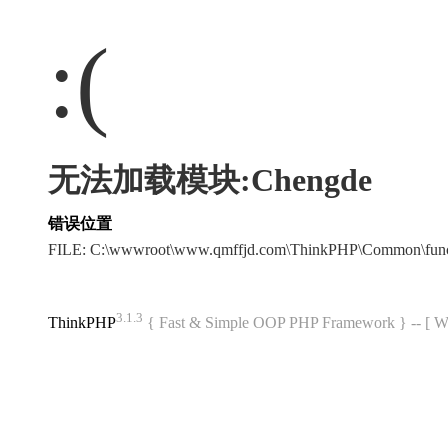
:(
无法加载模块:Chengde
错误位置
FILE: C:\wwwroot\www.qmffjd.com\ThinkPHP\Common\fun
3.1.3
ThinkPHP
{ Fast & Simple OOP PHP Framework } -- 