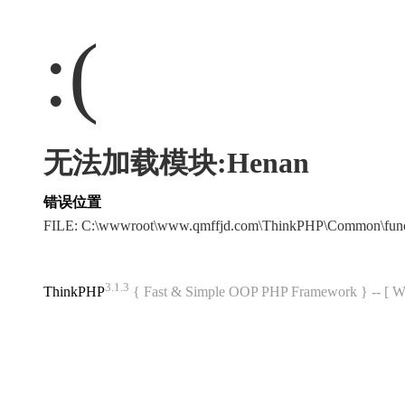
:(
无法加载模块:Henan
错误位置
FILE: C:\wwwroot\www.qmffjd.com\ThinkPHP\Common\fun
3.1.3
ThinkPHP
{ Fast & Simple OOP PHP Framework } -- 