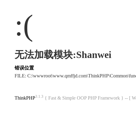
:(
无法加载模块:Shanwei
错误位置
FILE: C:\wwwroot\www.qmffjd.com\ThinkPHP\Common\fun
3.1.3
ThinkPHP
{ Fast & Simple OOP PHP Framework } -- 