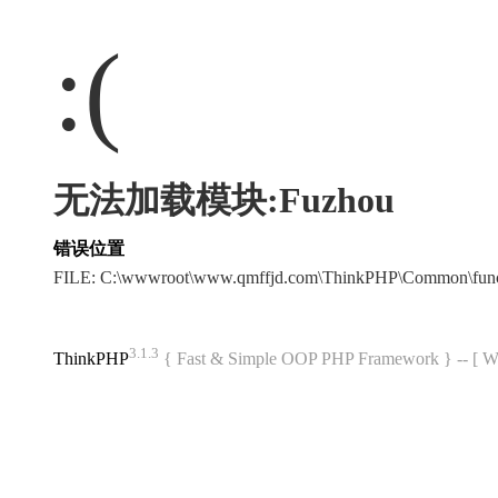
:(
无法加载模块:Fuzhou
错误位置
FILE: C:\wwwroot\www.qmffjd.com\ThinkPHP\Common\fun
3.1.3
ThinkPHP
{ Fast & Simple OOP PHP Framework } -- 