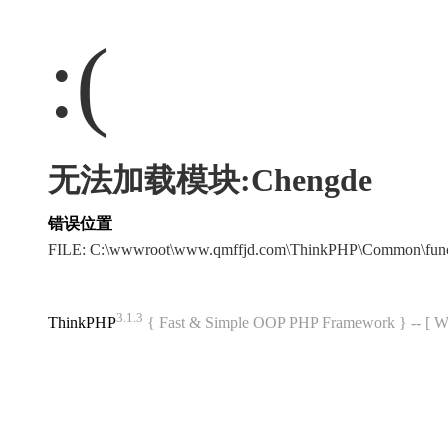
:(
无法加载模块:Chengde
错误位置
FILE: C:\wwwroot\www.qmffjd.com\ThinkPHP\Common\fun
3.1.3
ThinkPHP
{ Fast & Simple OOP PHP Framework } -- 