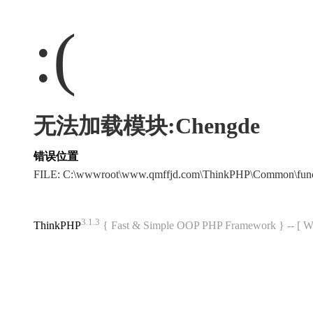
:(
无法加载模块:Chengde
错误位置
FILE: C:\wwwroot\www.qmffjd.com\ThinkPHP\Common\fun
3.1.3
ThinkPHP
{ Fast & Simple OOP PHP Framework } -- 