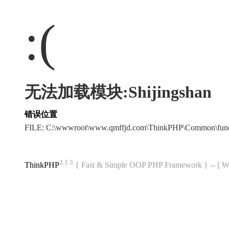
:(
无法加载模块:Shijingshan
错误位置
FILE: C:\wwwroot\www.qmffjd.com\ThinkPHP\Common\fun
3.1.3
ThinkPHP
{ Fast & Simple OOP PHP Framework } -- 