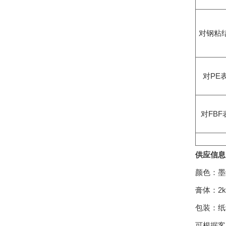
对钢粘
对PE
对FB
供应信息
颜色：墨
膏体：2k
包装：纸
可根据客