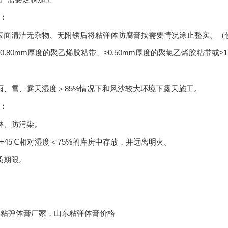
：
表面清洁无杂物、无附锈后将粘弹体防腐膏按需要情况涂止整实。（
≥0.80mm厚度的聚乙烯胶粘带、≥0.50mm厚度的聚氯乙烯胶粘带或
雨、雪、雾天湿度＞85%情况下和风沙较大环境下露天施工。
存：
淋、防污染。
5~+45℃相对湿度＜75%的库房中存放，并远离明火。
质期限。
:山东粘弹体膏厂家，山东粘弹体膏价格