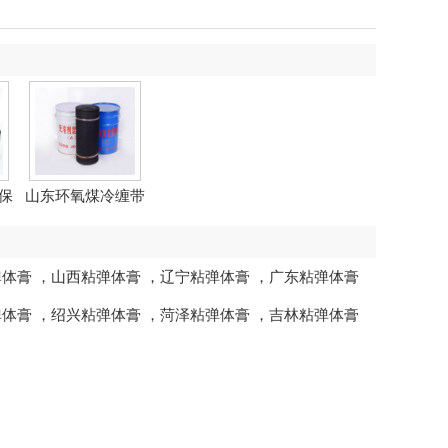
保
山东环氧煤冷缠带
弹体膏
，
山西粘弹体膏
，
辽宁粘弹体膏
，
广东粘弹体膏
弹体膏
，
绍兴粘弹体膏
，
菏泽粘弹体膏
，
吉林粘弹体膏