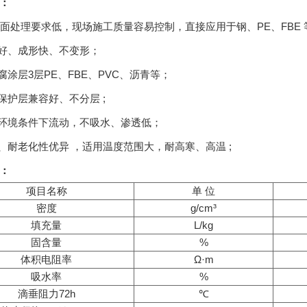
：
业表面处理要求低，现场施工质量容易控制，直接应用于钢、PE、FBE 等
性好、成形快、不变形；
防腐涂层3层PE、FBE、PVC、沥青等；
种保护层兼容好、不分层 ;
种环境条件下流动，不吸水、渗透低；
性、耐老化性优异 ，适用温度范围大，耐高寒、高温 ;
：
项目名称
单 位
密度
g/cm³
填充量
L/kg
固含量
%
体积电阻率
Ω·m
吸水率
%
滴垂阻力72h
℃