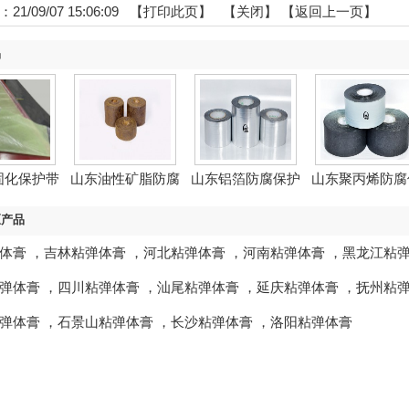
1/09/07 15:06:09 【
打印此页
】 【
关闭
】
【返回上一页】
品
固化保护带
山东油性矿脂防腐
山东铝箔防腐保护
山东聚丙烯防腐
带
带
护带
区产品
体膏
，
吉林粘弹体膏
，
河北粘弹体膏
，
河南粘弹体膏
，
黑龙江粘
弹体膏
，
四川粘弹体膏
，
汕尾粘弹体膏
，
延庆粘弹体膏
，
抚州粘
弹体膏
，
石景山粘弹体膏
，
长沙粘弹体膏
，
洛阳粘弹体膏