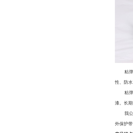
粘弹体
性、防水
粘弹体
漆。长期
我公司依
外保护带