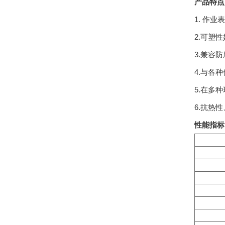
产品特点
1. 作
2.可塑
3.兼容
4.与各
5.在多
6.抗热
性能指标