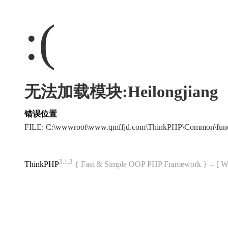
:(
无法加载模块:Heilongjiang
错误位置
FILE: C:\wwwroot\www.qmffjd.com\ThinkPHP\Common\fun
3.1.3
ThinkPHP
{ Fast & Simple OOP PHP Framework } -- 