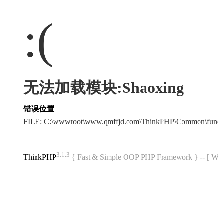
:(
无法加载模块:Shaoxing
错误位置
FILE: C:\wwwroot\www.qmffjd.com\ThinkPHP\Common\fun
3.1.3
ThinkPHP
{ Fast & Simple OOP PHP Framework } -- 