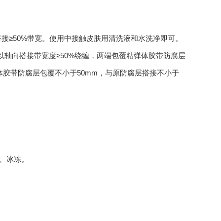
搭接≥50%带宽。使用中接触皮肤用清洗液和水洗净即可。
轴向搭接带宽度≥50%绕缠，两端包覆粘弹体胶带防腐层
体胶带防腐层包覆不小于50mm，与原防腐层搭接不小于
浸、冰冻。