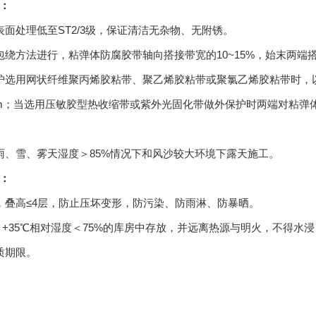
：
表面处理低至ST2/3级，保证清洁无杂物、无附锈。
包绕方法进行，粘弹体防腐胶带轴向搭接带宽的10~15%，始末两端
护选用网状纤维聚丙烯胶粘带、聚乙烯胶粘带或聚氯乙烯胶粘带时，以
mm；当选用压敏胶型热收缩带或紫外光固化带做外保护时两端对粘弹
雨、雪、雾天湿度＞85%情况下和风沙较大环境下露天施工。
：
，叠高≤4层，防止压坏变形，防污染、防雨淋、防暴晒。
5~ +35℃相对湿度＜75%的库房中存放，并远离热源与明火，不得水
质期限。