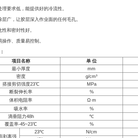
处理要求低，能提供好的冷流性。
涂层广，让胶层深入作业面的任何毛孔。
化性和密封性好。
易操作、质量易控制。
：
项目名称
单 位
最小厚度
mm
密度
g/cm³
搭接剪切强度23℃
MPa
断裂伸长率
%
体积电阻率
Ω·m
吸水率
%
滴垂阻力48h
℃
覆盖率-45~23℃
%
23℃
N/cm
面剥离强