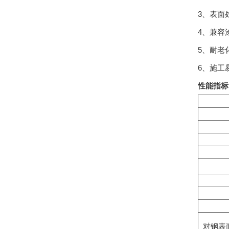
3、表面
4、兼容
5、耐老
6、施工
性能指标
对钢表