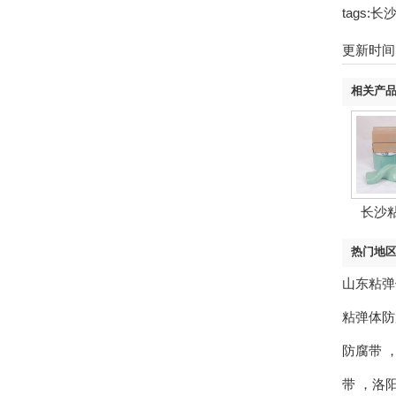
tags
更新时间：2
相关产
长沙
热门地
山东粘弹
粘弹体防
防腐带
带
，
洛