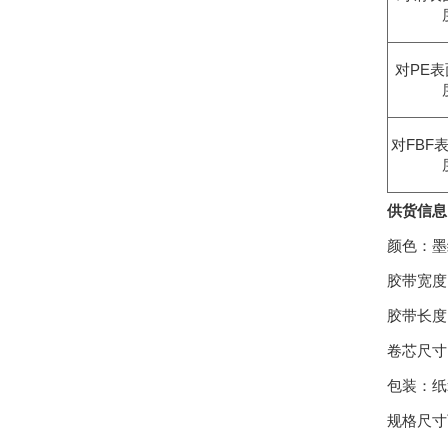
对PE
对FBF
供货信息
颜色：墨
胶带宽度：
胶带长度：
卷芯尺寸
包装：纸
规格尺寸