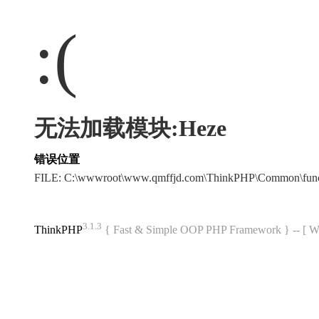
:(
无法加载模块:Heze
错误位置
FILE: C:\wwwroot\www.qmffjd.com\ThinkPHP\Common\fun
3.1.3
ThinkPHP
{ Fast & Simple OOP PHP Framework } -- 