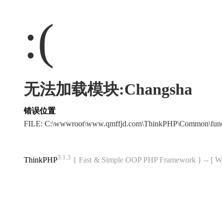
:(
无法加载模块:Changsha
错误位置
FILE: C:\wwwroot\www.qmffjd.com\ThinkPHP\Common\fun
3.1.3
ThinkPHP
{ Fast & Simple OOP PHP Framework } -- 