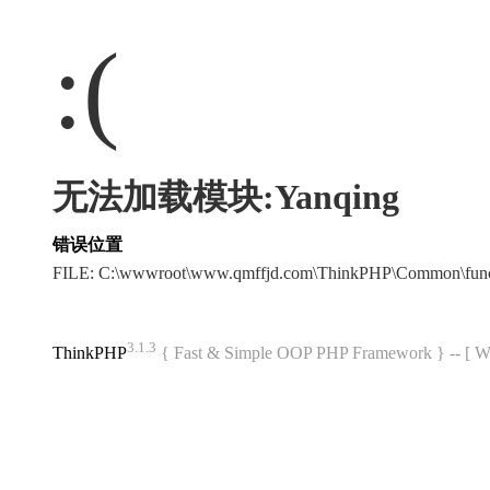
:(
无法加载模块:Yanqing
错误位置
FILE: C:\wwwroot\www.qmffjd.com\ThinkPHP\Common\fun
3.1.3
ThinkPHP
{ Fast & Simple OOP PHP Framework } -- 