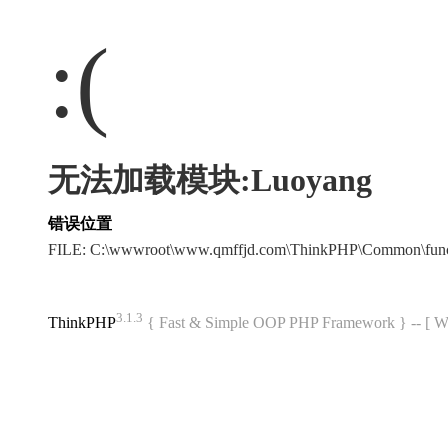
:(
无法加载模块:Luoyang
错误位置
FILE: C:\wwwroot\www.qmffjd.com\ThinkPHP\Common\fun
3.1.3
ThinkPHP
{ Fast & Simple OOP PHP Framework } -- 