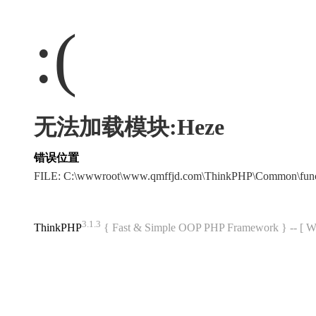
:(
无法加载模块:Heze
错误位置
FILE: C:\wwwroot\www.qmffjd.com\ThinkPHP\Common\fun
3.1.3
ThinkPHP
{ Fast & Simple OOP PHP Framework } -- 