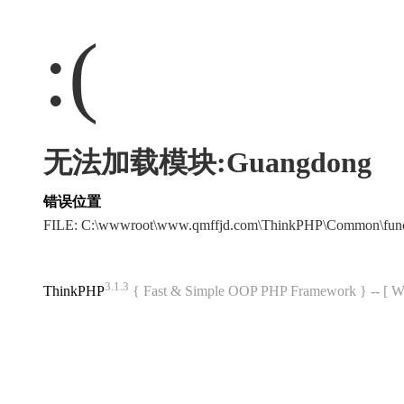
:(
无法加载模块:Guangdong
错误位置
FILE: C:\wwwroot\www.qmffjd.com\ThinkPHP\Common\fun
3.1.3
ThinkPHP
{ Fast & Simple OOP PHP Framework } -- 